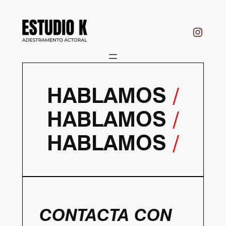
Saltar
al
Insta
contenido
HABLAMOS
/
HABLAMOS
/
HABLAMOS
/
CONTACTA CON